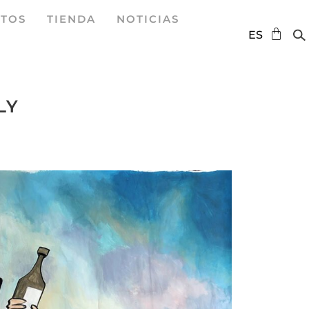
TOS
TIENDA
NOTICIAS
DE
ES
EN
LY