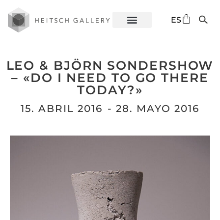
DE
ES
EN
LEO & BJÖRN SONDERSHOW
– «DO I NEED TO GO THERE
TODAY?»
15. ABRIL 2016
- 28. MAYO 2016