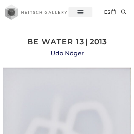
DE
ES
EN
BE WATER 13
| 2013
Udo Nöger