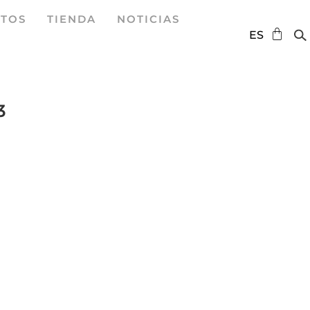
TOS
TIENDA
NOTICIAS
DE
ES
EN
3