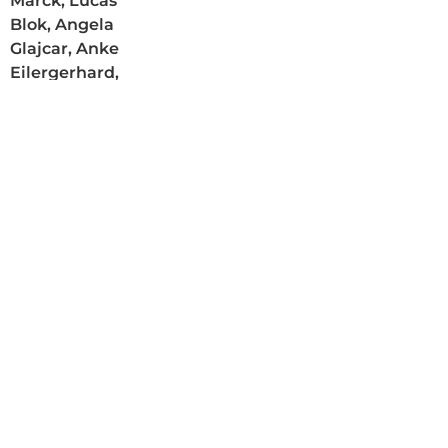
Marck, Lucas
Blok, Angela
Glajcar, Anke
Eilergerhard,
Jürgen Paas,
Isabella Berr,
Lisa Granada,
Henning von
Gierke, Ralf
Schmerberg,
Udo Nöger,
Roman Klonek,
Slava Seidel,
Matthias A. K.
Zimmermann
03. marzo 2023 -
21. abril 2023