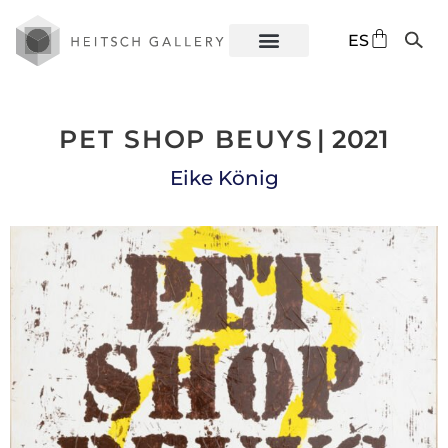
DE
ES
EN
PET SHOP BEUYS
| 2021
Eike König