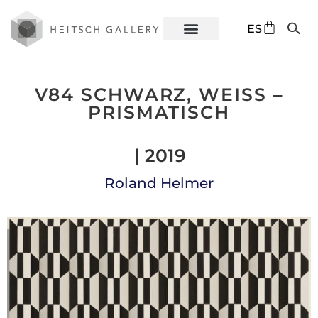
DE
ES
EN
V84 SCHWARZ, WEISS – P
RISMATISCH
| 2019
Roland Helmer