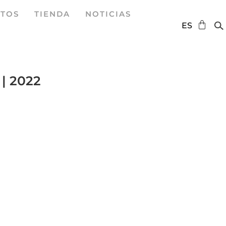
TOS
TIENDA
NOTICIAS
DE
ES
EN
2
| 2022