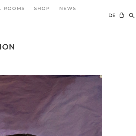
L ROOMS
SHOP
NEWS
EN
DE
ES
GNON