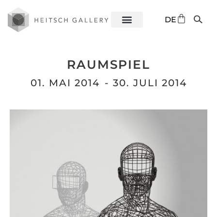
EN
DE
ES
RAUMSPIEL
01. MAI 2014
- 30. JULI 2014