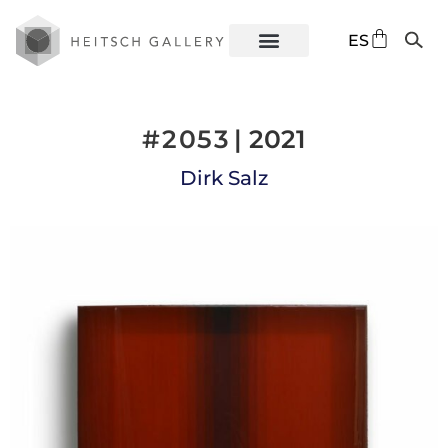
DE
ES
EN
#2053
| 2021
Dirk Salz