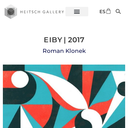
DE
ES
EN
EIBY
| 2017
Roman Klonek