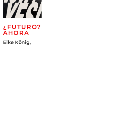
¿FUTURO?
AHORA
Eike König,
Roland Helmer,
Dirk Salz,
Marco
Casentini,
Antonio Marra,
Christiane
Grimm, Jessus
Hernandez,
Marck, Lucas
Blok, Angela
Glajcar, Anke
Eilergerhard,