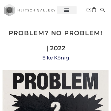
DE
ES
EN
PROBLEM? NO PROBLEM!
| 2022
Eike König