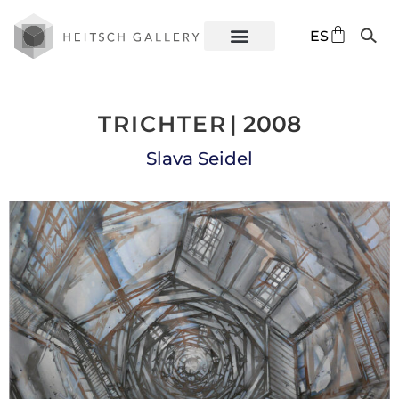
DE
ES
EN
TRICHTER
| 2008
Slava Seidel