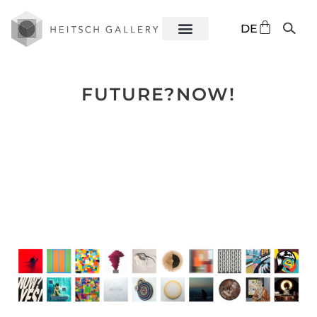
EN
DE
ES
FUTURE?NOW!