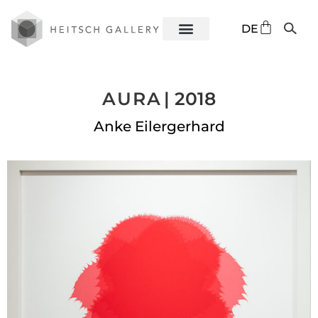
EN
DE
ES
AURA
| 2018
Anke Eilergerhard