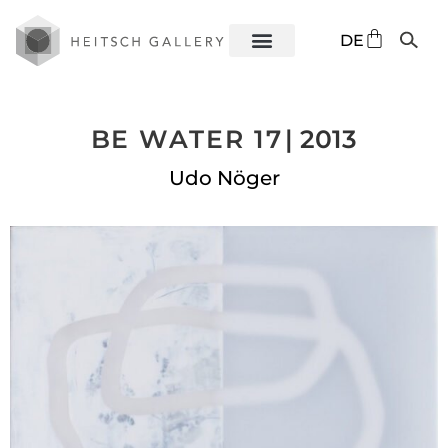
EN
DE
ES
BE WATER 17
| 2013
Udo Nöger