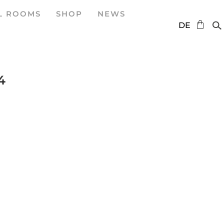
L ROOMS
SHOP
NEWS
EN
DE
ES
4