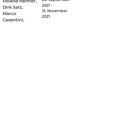
Roland Helmer,
2021 -
Dirk Salz,
13. November
Marco
2021
Casentini,
Jürgen Paas,
Antonio Marra,
Christiane
Grimm, Lisa
Granada ,
Jessus
Hernandez,
Marck, Angela
Glajcar, Lucas
Blok, Henning
von Gierke,
Udo Nöger,
Isabella Berr,
Ralf
Schmerberg,