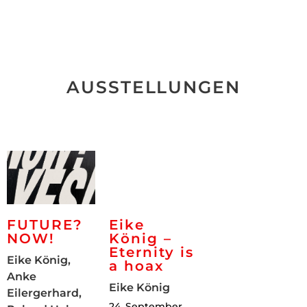
AUSSTELLUNGEN
FUTURE?
Eike
NOW!
König –
Eternity is
Eike König,
a hoax
Anke
Eike König
Eilergerhard,
24. September