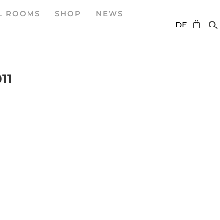
L ROOMS
SHOP
NEWS
EN
DE
ES
011