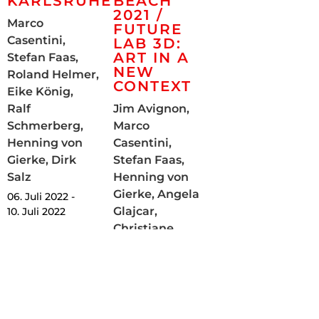
Marco
FUTURE
Casentini,
LAB 3D:
ART IN A
Stefan Faas,
NEW
Roland Helmer,
CONTEXT
Eike König,
Ralf
Jim Avignon,
Schmerberg,
Marco
Henning von
Casentini,
Gierke, Dirk
Stefan Faas,
Salz
Henning von
Gierke, Angela
06. Juli 2022 -
Glajcar,
10. Juli 2022
Christiane
Grimm, Roland
Helmer, Jessus
Hernandez,
Eike König,
Roman Klonek,
Marck,