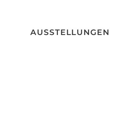
AUSSTELLUNGEN
TIK TOK
IST
THERAPIE
Antonio Marra
09. September
2022 -
29. Oktober 2022