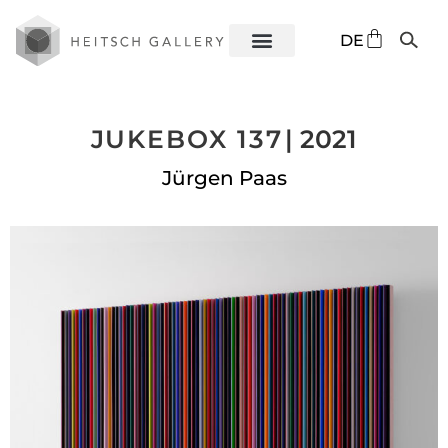
EN
DE
ES
JUKEBOX 137
| 2021
Jürgen Paas