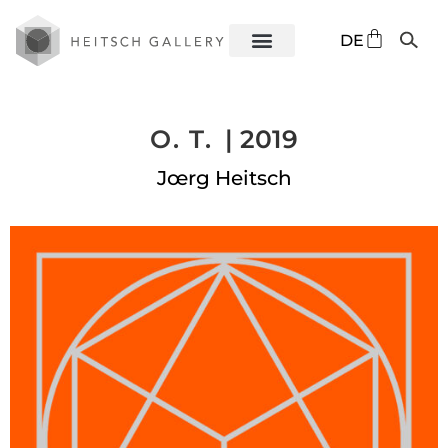
EN
DE
ES
O. T.
| 2019
Jœrg Heitsch