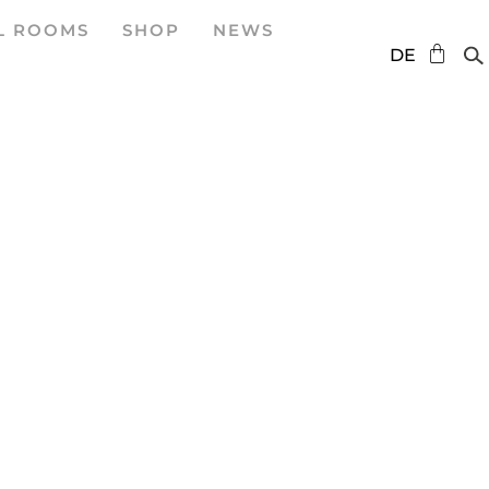
L ROOMS
SHOP
NEWS
EN
DE
ES