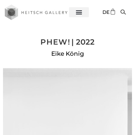
EN
DE
ES
PHEW!
| 2022
Eike König