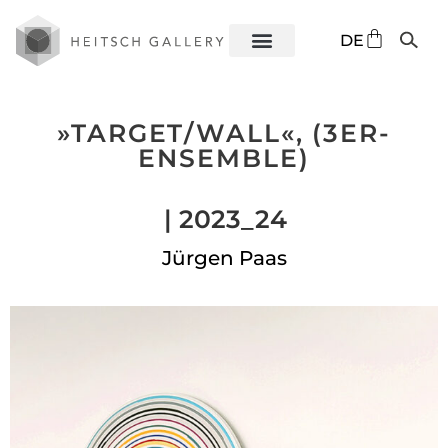
EN
DE
ES
»TARGET/WALL«, (3ER-
ENSEMBLE)
| 2023_24
Jürgen Paas