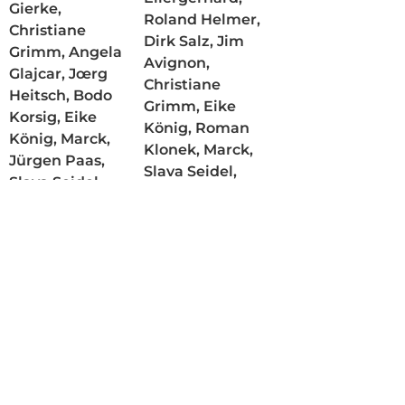
Gierke,
Roland Helmer,
Christiane
Dirk Salz, Jim
Grimm, Angela
Avignon,
Glajcar, Jœrg
Christiane
Heitsch, Bodo
Grimm, Eike
Korsig, Eike
König, Roman
König, Marck,
Klonek, Marck,
Jürgen Paas,
Slava Seidel,
Slava Seidel,
Henning von
Dirk Salz, Ralf
Gierke
Schmerberg,
01. März 2024 -
Antonio Marra,
15. April 2024
Isabella Berr
20. April 2024 -
20. Mai 2024