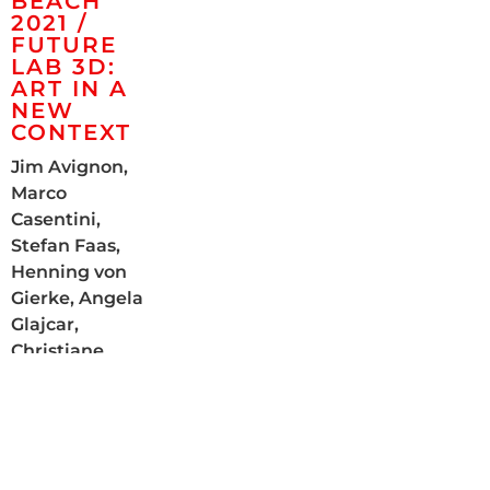
FUTURE
LAB 3D:
ART IN A
NEW
CONTEXT
Jim Avignon,
Marco
Casentini,
Stefan Faas,
Henning von
Gierke, Angela
Glajcar,
Christiane
Grimm, Roland
Helmer, Jessus
Hernandez,
Eike König,
Roman Klonek,
Marck,