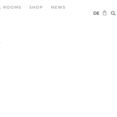
L ROOMS
SHOP
NEWS
EN
DE
ES
4