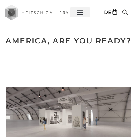
EN
DE
ES
AMERICA, ARE YOU READY?